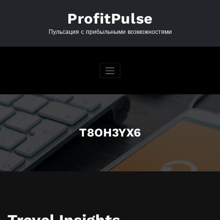
Перейти
к
ProfitPulse
содержимому
Пульсация с прибыльными возможностями
T8OH3YX6