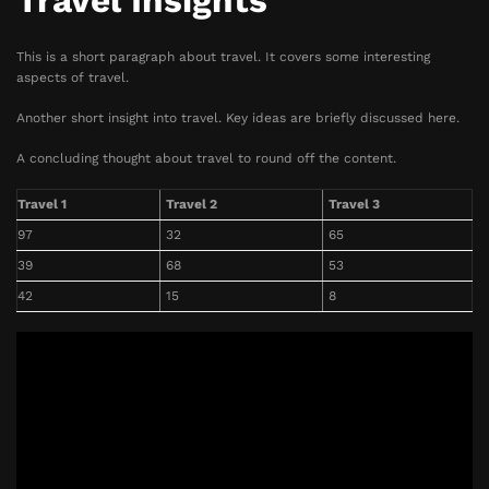
Travel Insights
This is a short paragraph about travel. It covers some interesting
aspects of travel.
Another short insight into travel. Key ideas are briefly discussed here.
A concluding thought about travel to round off the content.
Travel 1
Travel 2
Travel 3
97
32
65
39
68
53
42
15
8