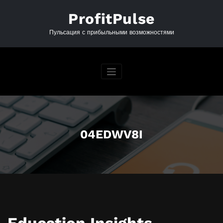
Перейти
к
ProfitPulse
содержимому
Пульсация с прибыльными возможностями
04EDWV8I