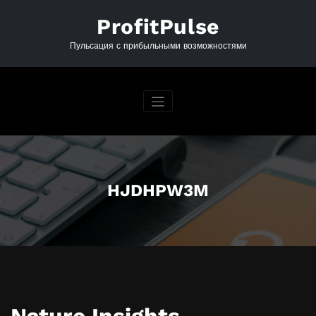
Перейти
к
ProfitPulse
содержимому
Пульсация с прибыльными возможностями
HJDHPW3M