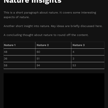
Nature Insights
This is a short paragraph about nature. It covers some interesting
aspects of nature.
Another short insight into nature. Key ideas are briefly discussed here.
A concluding thought about nature to round off the content.
Nature 1
Nature 2
Nature 3
48
60
4
36
51
3
58
94
53