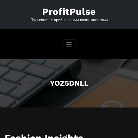
Перейти
к
ProfitPulse
содержимому
Пульсация с прибыльными возможностями
YOZ5DNLL