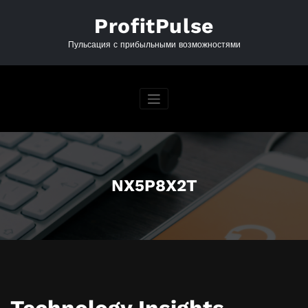
Перейти
к
ProfitPulse
содержимому
Пульсация с прибыльными возможностями
NX5P8X2T