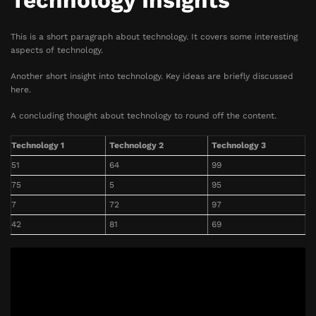
Technology Insights
This is a short paragraph about technology. It covers some interesting
aspects of technology.
Another short insight into technology. Key ideas are briefly discussed
here.
A concluding thought about technology to round off the content.
Technology 1
Technology 2
Technology 3
51
64
99
75
5
95
7
72
97
42
81
69