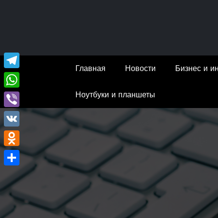
Перейти
к
содержимому
Главная
Новости
Бизнес и и
Telegram
Ноутбуки и планшеты
WhatsApp
Viber
VK
Odnoklassniki
Отправить