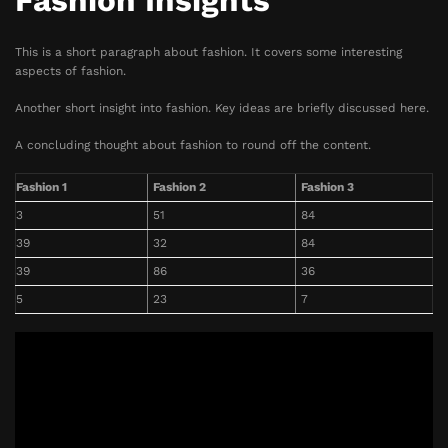
Fashion Insights
This is a short paragraph about fashion. It covers some interesting
aspects of fashion.
Another short insight into fashion. Key ideas are briefly discussed here.
A concluding thought about fashion to round off the content.
Fashion 1
Fashion 2
Fashion 3
3
51
84
39
32
84
39
86
36
5
23
7