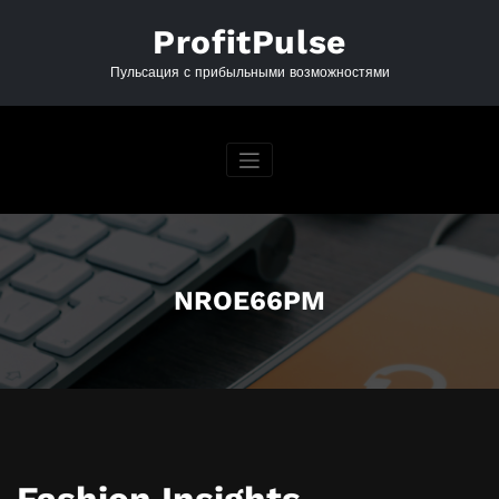
Перейти
к
ProfitPulse
содержимому
Пульсация с прибыльными возможностями
NROE66PM