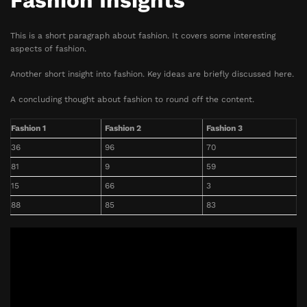
Fashion Insights
This is a short paragraph about fashion. It covers some interesting
aspects of fashion.
Another short insight into fashion. Key ideas are briefly discussed here.
A concluding thought about fashion to round off the content.
Fashion 1
Fashion 2
Fashion 3
36
96
70
81
9
59
15
66
3
88
85
83