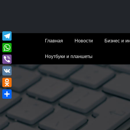
Перейти
к
содержимому
Главная
Новости
Бизнес и и
Telegram
Ноутбуки и планшеты
WhatsApp
Viber
VK
Odnoklassniki
Отправить