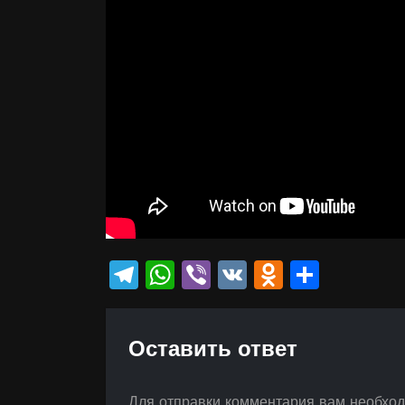
Telegram
WhatsApp
Viber
VK
Odnokla
Отпр
Оставить ответ
Для отправки комментария вам необхо