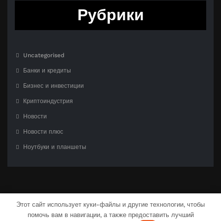
Рубрики
Uncategorised
Банки и кредиты
Бизнес и инвестиции
Криптоиндустрия
Новости
Новости плюс
Ноутбуки и планшеты
Этот сайт использует куки-файлы и другие технологии, чтобы
помочь вам в навигации, а также предоставить лучший
С гордостью созлано на
WordPress
| Тема:
CloudPress Dark
от