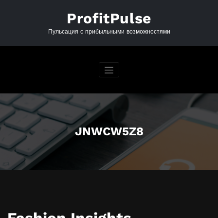
Перейти
к
ProfitPulse
содержимому
Пульсация с прибыльными возможностями
JNWCW5Z8