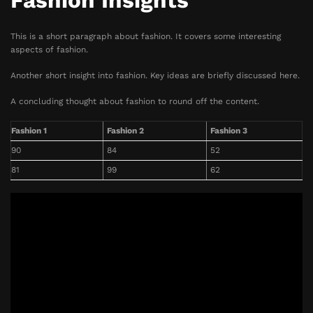
Fashion Insights
This is a short paragraph about fashion. It covers some interesting
aspects of fashion.
Another short insight into fashion. Key ideas are briefly discussed here.
A concluding thought about fashion to round off the content.
Fashion 1
Fashion 2
Fashion 3
90
84
52
81
99
62