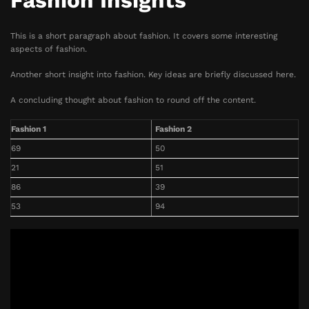
Fashion Insights
This is a short paragraph about fashion. It covers some interesting
aspects of fashion.
Another short insight into fashion. Key ideas are briefly discussed here.
A concluding thought about fashion to round off the content.
Fashion 1
Fashion 2
69
50
21
51
86
39
53
94