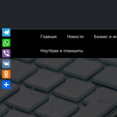
Перейти
к
содержимому
Главная
Новости
Бизнес и и
Telegram
Ноутбуки и планшеты
WhatsApp
Viber
VK
Odnoklassniki
Отправить