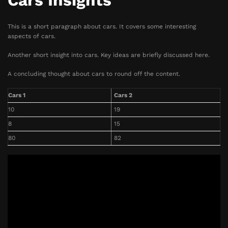
Cars Insights
This is a short paragraph about cars. It covers some interesting
aspects of cars.
Another short insight into cars. Key ideas are briefly discussed here.
A concluding thought about cars to round off the content.
Cars 1
Cars 2
10
19
8
15
80
82