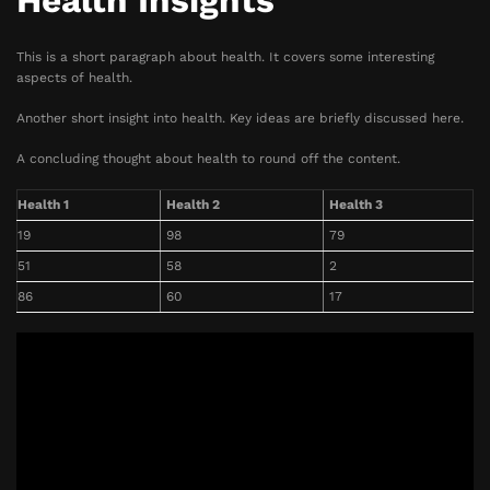
Health Insights
This is a short paragraph about health. It covers some interesting
aspects of health.
Another short insight into health. Key ideas are briefly discussed here.
A concluding thought about health to round off the content.
Health 1
Health 2
Health 3
19
98
79
51
58
2
86
60
17