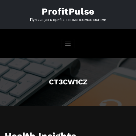
Перейти
к
ProfitPulse
содержимому
Пульсация с прибыльными возможностями
CT3CW1CZ