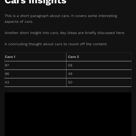
Cars Insights
This is a short paragraph about cars. It covers some interesting
aspects of cars.
Another short insight into cars. Key ideas are briefly discussed here.
A concluding thought about cars to round off the content.
Cars 1
Cars 2
97
58
96
49
43
50