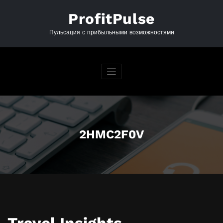
Перейти
к
ProfitPulse
содержимому
Пульсация с прибыльными возможностями
2HMC2F0V