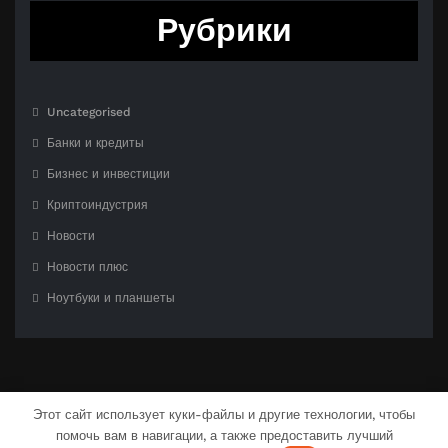
Рубрики
Uncategorised
Банки и кредиты
Бизнес и инвестиции
Криптоиндустрия
Новости
Новости плюс
Ноутбуки и планшеты
Этот сайт использует куки-файлы и другие технологии, чтобы
помочь вам в навигации, а также предоставить лучший
С гордостью созлано на
WordPress
| Тема:
CloudPress Dark
от