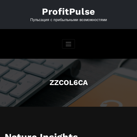
Перейти
к
ProfitPulse
содержимому
Пульсация с прибыльными возможностями
ZZCOL6CA