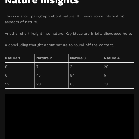
Nature Insights
This is a short paragraph about nature. It covers some interesting
aspects of nature.
Another short insight into nature. Key ideas are briefly discussed here.
A concluding thought about nature to round off the content.
Nature 1
Nature 2
Nature 3
Nature 4
91
7
2
20
6
45
84
5
52
29
83
19