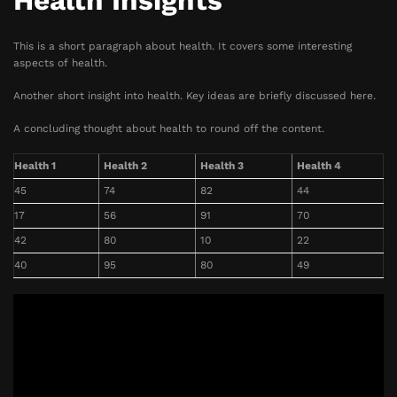
Health Insights
This is a short paragraph about health. It covers some interesting
aspects of health.
Another short insight into health. Key ideas are briefly discussed here.
A concluding thought about health to round off the content.
Health 1
Health 2
Health 3
Health 4
45
74
82
44
17
56
91
70
42
80
10
22
40
95
80
49