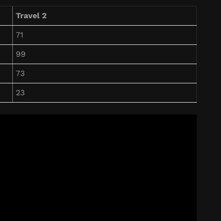
Travel 2
71
99
73
23