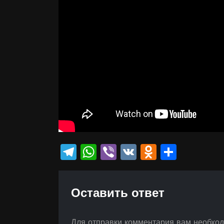
Telegram
WhatsApp
Viber
VK
Odnokla
Отпр
Оставить ответ
Для отправки комментария вам необхо