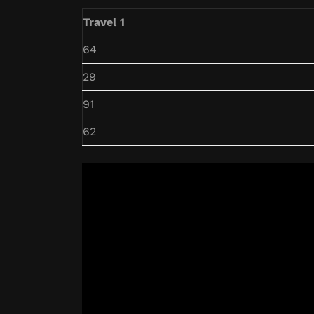
Travel 1
64
29
91
62