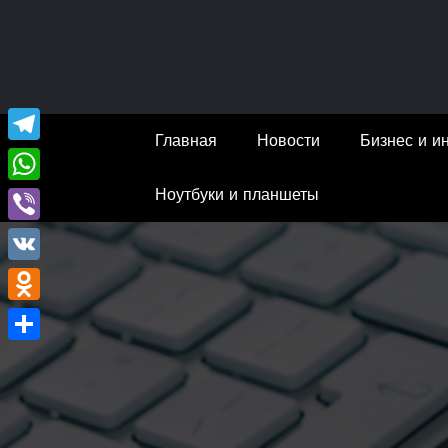
Перейти
к
содержимому
Главная
Новости
Бизнес и и
Telegram
Ноутбуки и планшеты
WhatsApp
Viber
VK
Odnoklassniki
Отправить