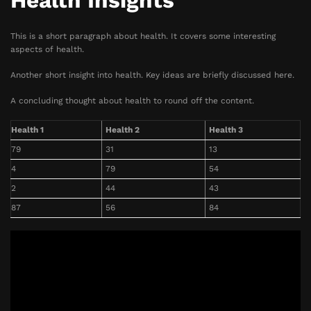
Health Insights
This is a short paragraph about health. It covers some interesting
aspects of health.
Another short insight into health. Key ideas are briefly discussed here.
A concluding thought about health to round off the content.
Health 1
Health 2
Health 3
79
31
13
4
79
54
2
44
43
87
56
84