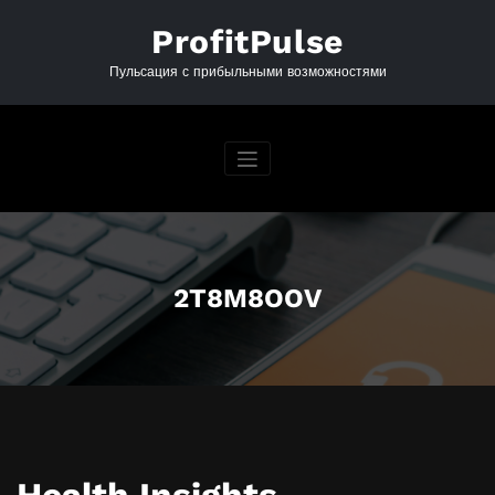
Перейти
к
ProfitPulse
содержимому
Пульсация с прибыльными возможностями
2T8M8OOV