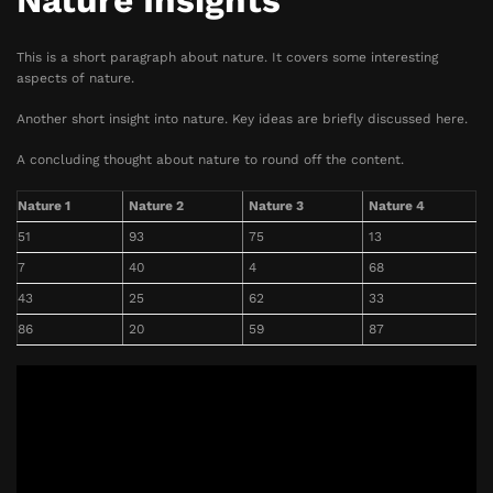
Nature Insights
This is a short paragraph about nature. It covers some interesting
aspects of nature.
Another short insight into nature. Key ideas are briefly discussed here.
A concluding thought about nature to round off the content.
Nature 1
Nature 2
Nature 3
Nature 4
51
93
75
13
7
40
4
68
43
25
62
33
86
20
59
87