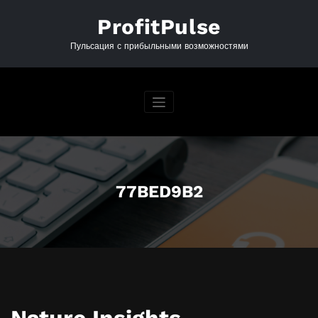
Перейти
к
ProfitPulse
содержимому
Пульсация с прибыльными возможностями
77BED9B2