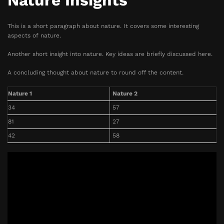
Nature Insights
This is a short paragraph about nature. It covers some interesting
aspects of nature.
Another short insight into nature. Key ideas are briefly discussed here.
A concluding thought about nature to round off the content.
Nature 1
Nature 2
34
57
81
27
42
58