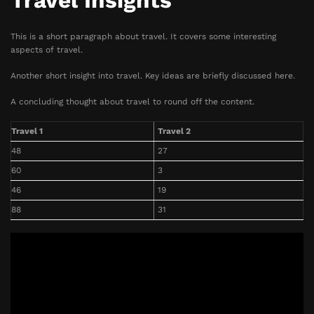
Travel Insights
This is a short paragraph about travel. It covers some interesting
aspects of travel.
Another short insight into travel. Key ideas are briefly discussed here.
A concluding thought about travel to round off the content.
Travel 1
Travel 2
48
27
60
3
46
19
88
31