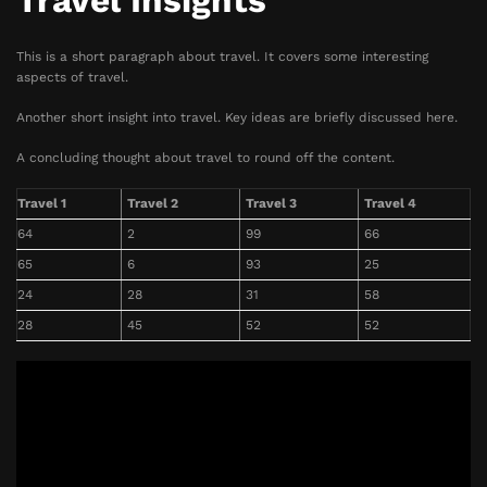
Travel Insights
This is a short paragraph about travel. It covers some interesting
aspects of travel.
Another short insight into travel. Key ideas are briefly discussed here.
A concluding thought about travel to round off the content.
Travel 1
Travel 2
Travel 3
Travel 4
64
2
99
66
65
6
93
25
24
28
31
58
28
45
52
52