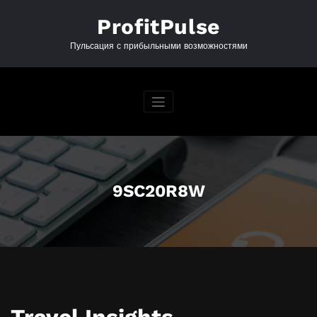
Перейти
к
ProfitPulse
содержимому
Пульсация с прибыльными возможностями
9SC20R8W