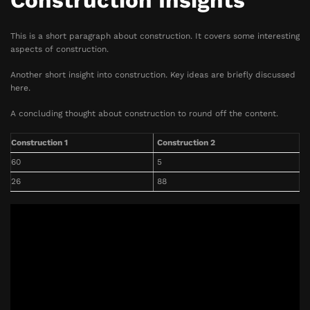
Construction Insights
This is a short paragraph about construction. It covers some interesting
aspects of construction.
Another short insight into construction. Key ideas are briefly discussed
here.
A concluding thought about construction to round off the content.
Construction 1
Construction 2
60
5
26
88