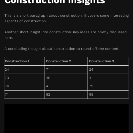
Construction Insights
This is a short paragraph about construction. It covers some interesting
aspects of construction.
Another short insight into construction. Key ideas are briefly discussed
here.
A concluding thought about construction to round off the content.
Construction 1
Construction 2
Construction 3
24
71
24
73
40
4
76
4
79
74
82
98