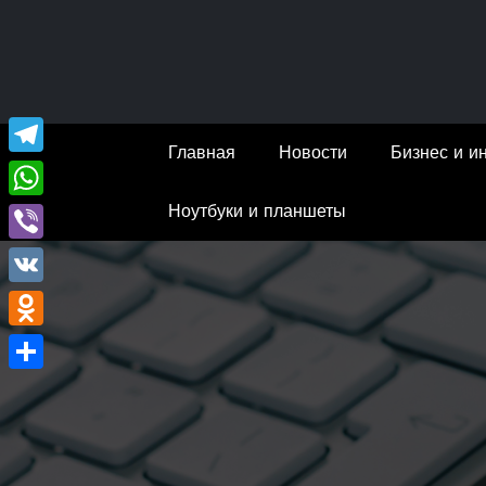
Перейти
к
содержимому
Главная
Новости
Бизнес и и
Telegram
Ноутбуки и планшеты
WhatsApp
Viber
VK
Odnoklassniki
Отправить