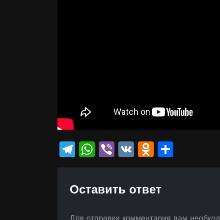
Telegram
WhatsApp
Viber
VK
Odnokla
Отпр
Оставить ответ
Для отправки комментария вам необхо