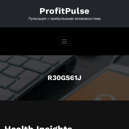
Перейти
к
ProfitPulse
содержимому
Пульсация с прибыльными возможностями
R30GS61J