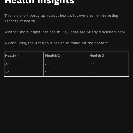
Health Insights
This is a short paragraph about health. It covers some interesting
aspects of health.
Another short insight into health. Key ideas are briefly discussed here.
A concluding thought about health to round off the content.
Health 1
Health 2
Health 3
27
36
99
52
57
95