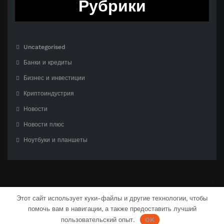
Рубрики
Uncategorised
Банки и кредиты
Бизнес и инвестиции
Криптоиндустрия
Новости
Новости плюс
Ноутбуки и планшеты
Этот сайт использует куки-файлы и другие технологии, чтобы
помочь вам в навигации, а также предоставить лучший
С гордостью созлано на
WordPress
| Тема:
CloudPress Dark
от
SpiceThemes
пользовательский опыт.
OK