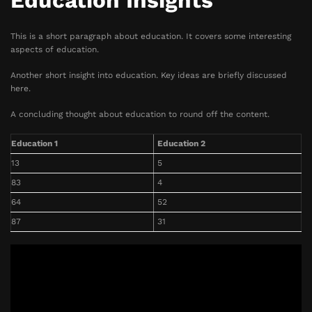
Education Insights
This is a short paragraph about education. It covers some interesting
aspects of education.
Another short insight into education. Key ideas are briefly discussed
here.
A concluding thought about education to round off the content.
Education 1
Education 2
13
5
83
4
64
52
87
31