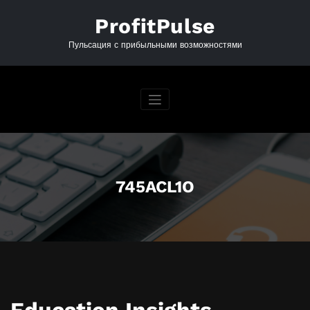
Перейти
к
ProfitPulse
содержимому
Пульсация с прибыльными возможностями
745ACL1O