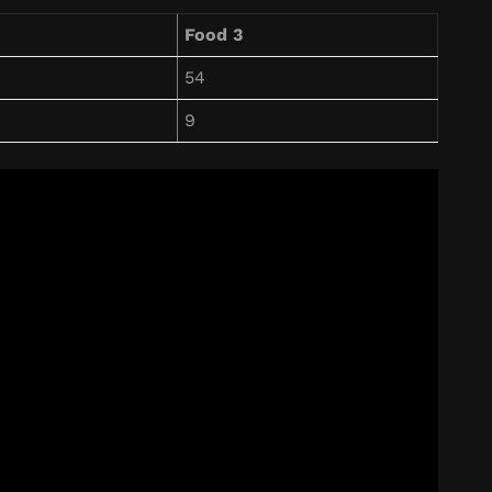
Food 3
54
9