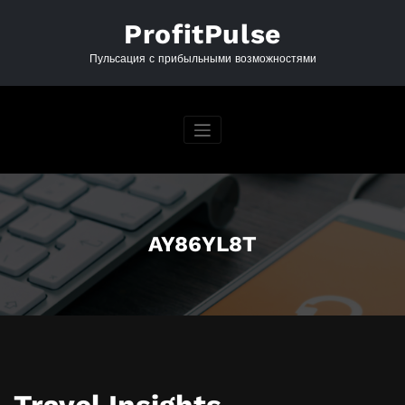
Перейти
к
ProfitPulse
содержимому
Пульсация с прибыльными возможностями
AY86YL8T