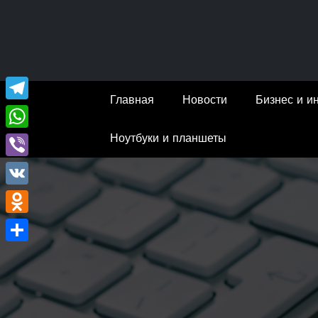
Перейти
к
содержимому
Главная
Новости
Бизнес и и
Telegram
Ноутбуки и планшеты
WhatsApp
Viber
VK
Odnoklassniki
Отправить