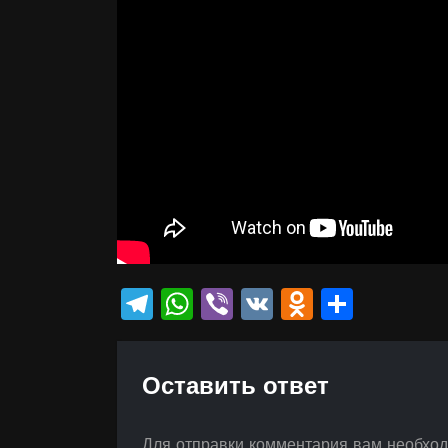
Telegram
WhatsApp
Viber
VK
Odnokla
Отпр
Оставить ответ
Для отправки комментария вам необхо