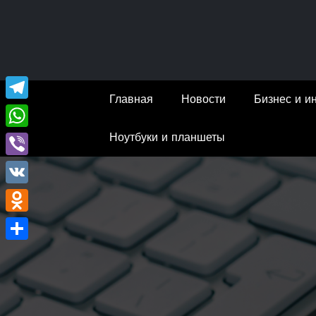
Перейти
к
содержимому
Главная
Новости
Бизнес и и
Telegram
Ноутбуки и планшеты
WhatsApp
Viber
VK
Odnoklassniki
Отправить