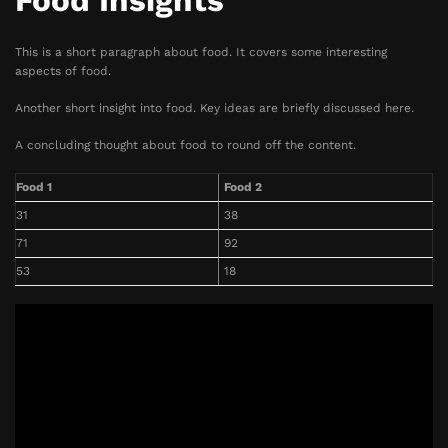
Food Insights
This is a short paragraph about food. It covers some interesting
aspects of food.
Another short insight into food. Key ideas are briefly discussed here.
A concluding thought about food to round off the content.
Food 1
Food 2
31
38
71
92
53
18