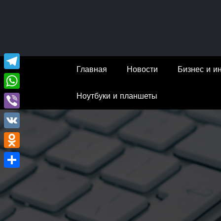
Перейти
к
содержимому
Главная
Новости
Бизнес и и
Telegram
Ноутбуки и планшеты
WhatsApp
Viber
VK
Odnoklassniki
Отправить