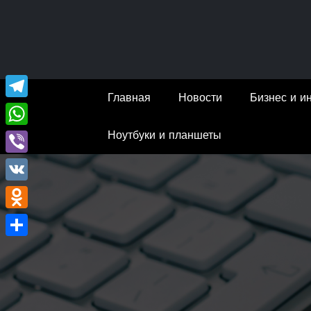
Перейти
к
содержимому
Главная
Новости
Бизнес и и
Telegram
Ноутбуки и планшеты
WhatsApp
Viber
VK
Odnoklassniki
Отправить