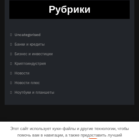
Рубрики
Uncategorised
Банки и кредиты
Бизнес и инвестиции
Криптоиндустрия
Новости
Новости плюс
Ноутбуки и планшеты
Этот сайт использует куки-файлы и другие технологии, чтобы
помочь вам в навигации, а также предоставить лучший
С гордостью созлано на
WordPress
| Тема:
CloudPress Dark
от