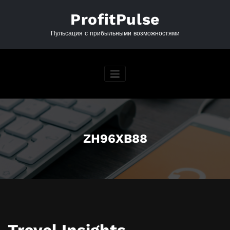
Перейти
к
ProfitPulse
содержимому
Пульсация с прибыльными возможностями
ZH96XB88