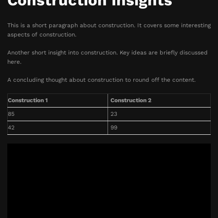
Construction Insights
This is a short paragraph about construction. It covers some interesting
aspects of construction.
Another short insight into construction. Key ideas are briefly discussed
here.
A concluding thought about construction to round off the content.
Construction 1
Construction 2
85
23
42
99