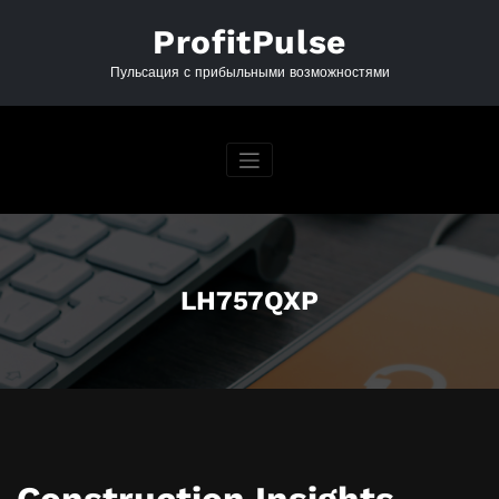
Перейти
к
ProfitPulse
содержимому
Пульсация с прибыльными возможностями
LH757QXP