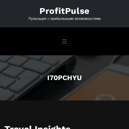
Перейти
к
ProfitPulse
содержимому
Пульсация с прибыльными возможностями
I70PCHYU