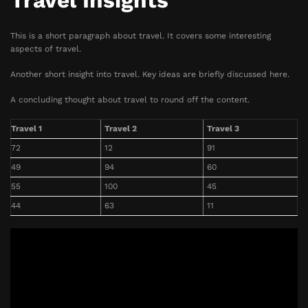
Travel Insights
This is a short paragraph about travel. It covers some interesting
aspects of travel.
Another short insight into travel. Key ideas are briefly discussed here.
A concluding thought about travel to round off the content.
Travel 1
Travel 2
Travel 3
72
12
91
49
94
60
55
100
45
44
63
11