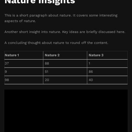
Nature Insights
This is a short paragraph about nature. It covers some interesting
aspects of nature.
Another short insight into nature. Key ideas are briefly discussed here.
A concluding thought about nature to round off the content.
Nature 1
Nature 2
Nature 3
37
88
1
9
51
86
98
20
40