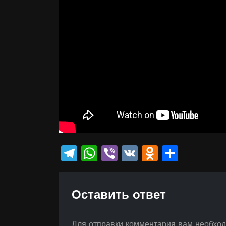
Telegram
WhatsApp
Viber
VK
Odnokla
Отпр
Оставить ответ
Для отправки комментария вам необхо