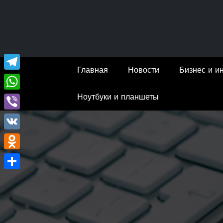
Перейти
к
содержимому
Главная
Новости
Бизнес и и
Telegram
Ноутбуки и планшеты
WhatsApp
Viber
VK
Odnoklassniki
Отправить