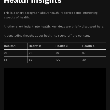
Health Insights
This is a short paragraph about health. It covers some interesting
aspects of health.
Another short insight into health. Key ideas are briefly discussed here.
A concluding thought about health to round off the content.
Health 1
Health 2
Health 3
Health 4
95
71
50
97
55
82
100
30