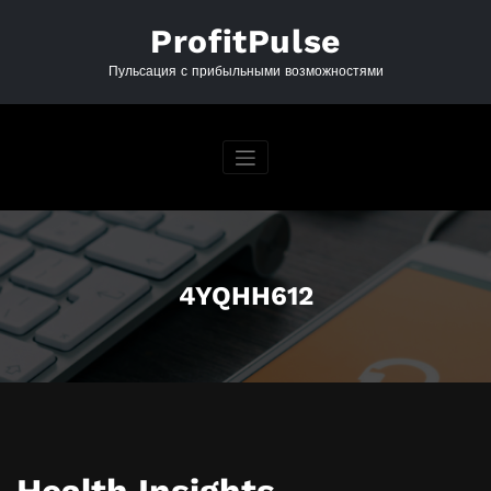
Перейти
к
ProfitPulse
содержимому
Пульсация с прибыльными возможностями
4YQHH612