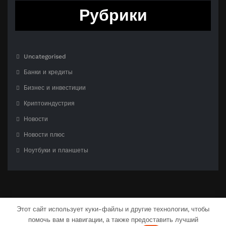
Рубрики
Uncategorised
Банки и кредиты
Бизнес и инвестиции
Криптоиндустрия
Новости
Новости плюс
Ноутбуки и планшеты
Этот сайт использует куки-файлы и другие технологии, чтобы
помочь вам в навигации, а также предоставить лучший
С гордостью созлано на
WordPress
| Тема:
CloudPress Dark
от