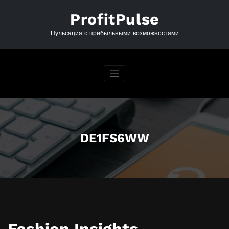
Перейти
к
ProfitPulse
содержимому
Пульсация с прибыльными возможностями
DE1FS6WW