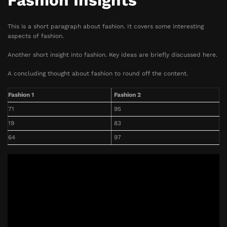
Fashion Insights
This is a short paragraph about fashion. It covers some interesting
aspects of fashion.
Another short insight into fashion. Key ideas are briefly discussed here.
A concluding thought about fashion to round off the content.
Fashion 1
Fashion 2
71
95
19
83
64
97