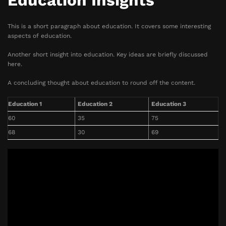
Education Insights
This is a short paragraph about education. It covers some interesting
aspects of education.
Another short insight into education. Key ideas are briefly discussed
here.
A concluding thought about education to round off the content.
Education 1
Education 2
Education 3
60
35
75
68
30
69