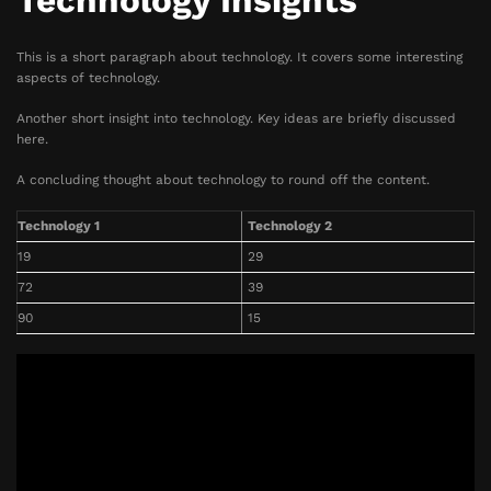
Technology Insights
This is a short paragraph about technology. It covers some interesting
aspects of technology.
Another short insight into technology. Key ideas are briefly discussed
here.
A concluding thought about technology to round off the content.
Technology 1
Technology 2
19
29
72
39
90
15