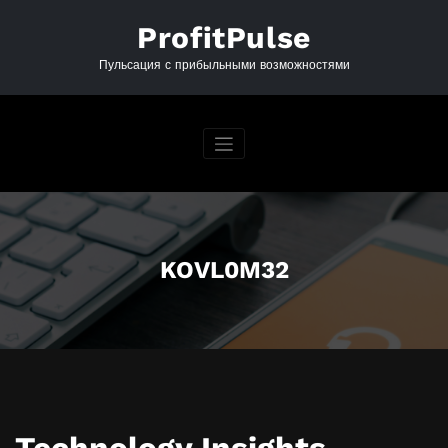
Перейти
к
ProfitPulse
содержимому
Пульсация с прибыльными возможностями
KOVL0M32