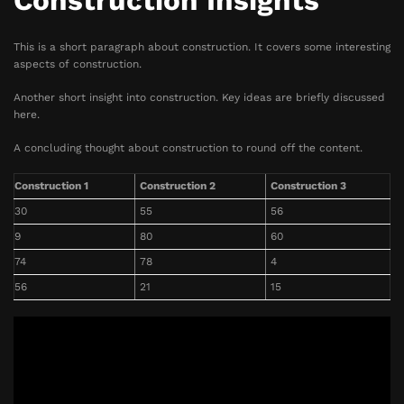
Construction Insights
This is a short paragraph about construction. It covers some interesting
aspects of construction.
Another short insight into construction. Key ideas are briefly discussed
here.
A concluding thought about construction to round off the content.
Construction 1
Construction 2
Construction 3
30
55
56
9
80
60
74
78
4
56
21
15