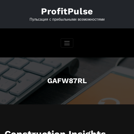
Перейти
к
ProfitPulse
содержимому
Пульсация с прибыльными возможностями
GAFW87RL