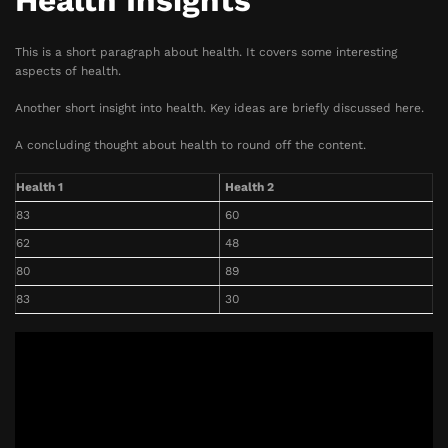
Health Insights
This is a short paragraph about health. It covers some interesting
aspects of health.
Another short insight into health. Key ideas are briefly discussed here.
A concluding thought about health to round off the content.
Health 1
Health 2
83
60
62
48
80
89
83
30