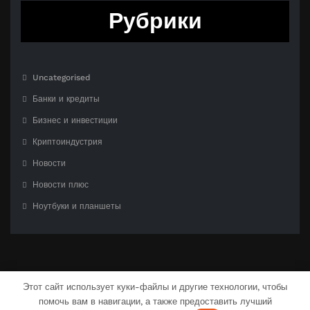
Рубрики
Uncategorised
Банки и кредиты
Бизнес и инвестиции
Криптоиндустрия
Новости
Новости плюс
Ноутбуки и планшеты
Этот сайт использует куки-файлы и другие технологии, чтобы
помочь вам в навигации, а также предоставить лучший
С гордостью созлано на
WordPress
| Тема:
CloudPress Dark
от