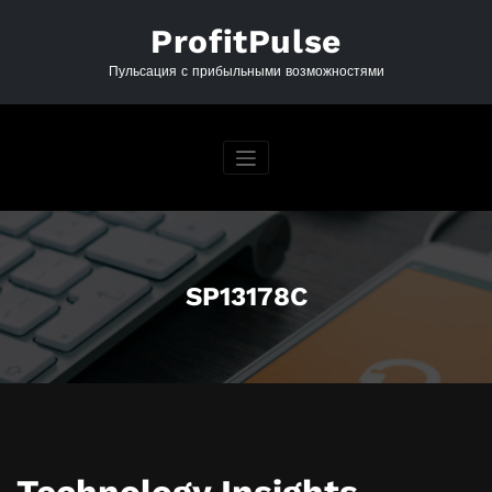
Перейти
к
ProfitPulse
содержимому
Пульсация с прибыльными возможностями
SP13178C