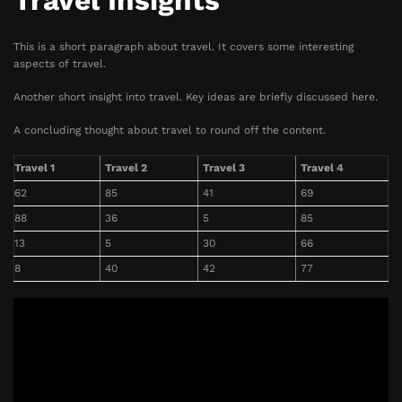
Travel Insights
This is a short paragraph about travel. It covers some interesting
aspects of travel.
Another short insight into travel. Key ideas are briefly discussed here.
A concluding thought about travel to round off the content.
Travel 1
Travel 2
Travel 3
Travel 4
62
85
41
69
88
36
5
85
13
5
30
66
8
40
42
77