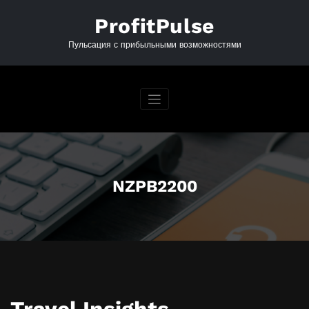
Перейти
к
ProfitPulse
содержимому
Пульсация с прибыльными возможностями
NZPB2200